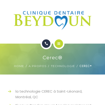
ORTHODONTIE
DENTUROLOGIE
A PROPOS
NOUS JOINDRE
ACCEUIL
Cerec®
SERVICES
CEREC®
HOME
A PROPOS
TECHNOLOGIE
ORTHODONTIE
DENTUROLOGIE
la technologie CEREC à Saint-Léonard,
A PROPOS
Montréal, QC