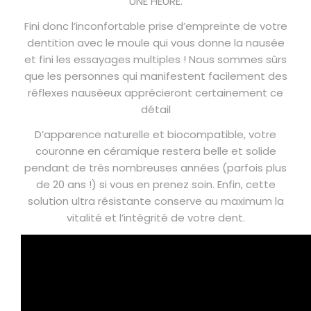
UNE HEURE.
Fini donc l’inconfortable prise d’empreinte de votre
dentition avec le moule qui vous donne la nausée
et fini les essayages multiples ! Nous sommes sûrs
que les personnes qui manifestent facilement des
réflexes nauséeux apprécieront certainement ce
détail
D’apparence naturelle et biocompatible, votre
couronne en céramique restera belle et solide
pendant de très nombreuses années (parfois plus
de 20 ans !) si vous en prenez soin. Enfin, cette
solution ultra résistante conserve au maximum la
vitalité et l’intégrité de votre dent.