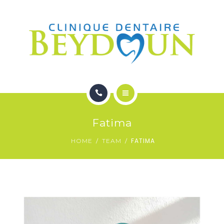
ORTHODONTIE
DENTUROLOGIE
A PROPOS
NOUS JOINDRE
ACCEUIL
Fatima
SERVICES
FATIMA
HOME
TEAM
ORTHODONTIE
DENTUROLOGIE
A PROPOS